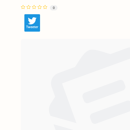
0
Tweeter