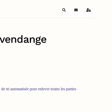
Search
S'abonner au blog
Sign In
 vendange
 de tri automatisée pour enlever toutes les parties